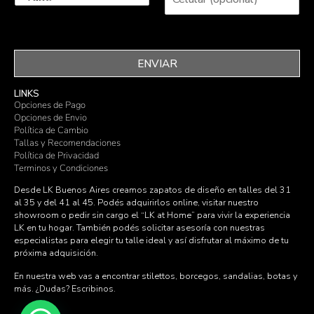
ENVIAR
LINKS
Opciones de Pago
Opciones de Envio
Política de Cambio
Tallas y Recomendaciones
Política de Privacidad
Terminos y Condiciones
Desde LK Buenos Aires creamos zapatos de diseño en talles del 31
al 35 y del 41 al 45. Podés adquirirlos online, visitar nuestro
showroom o pedir sin cargo el “LK at Home” para vivir la experiencia
LK en tu hogar. También podés solicitar asesoría con nuestras
especialistas para elegir tu talle ideal y así disfrutar al máximo de tu
próxima adquisición.
En nuestra web vas a encontrar stilettos, borcegos, sandalias, botas y
más. ¿Dudas?
Escribinos
.