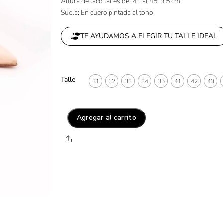
Altura de taco talles del 41 al 45: 9.5 cm
Suela: En cuero pintada al tono
TE AYUDAMOS A ELEGIR TU TALLE IDEAL
Talle
31
32
33
34
35
41
42
43
Agregar al carrito