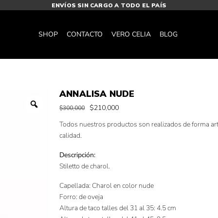
ENVÍOS SIN CARGO A TODO EL PAÍS
SHOP
CONTACTO
VERO CELIA
BLOG
ANNALISA NUDE
$
210,000
$
300,000
Todos nuestros productos son realizados de forma art
calidad.
Descripción:
Stiletto de charol.
Capellada: Charol en color nude
Forro: de oveja
Altura de taco talles del 31 al 35: 4.5 cm