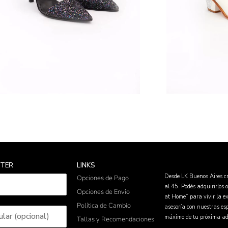
TTER
LINKS
Desde LK Buenos Aires cr
Opciones de Pago
al 45. Podés adquirirlos 
Opciones de Envio
at Home” para vivir la ex
Política de Cambio
asesoría con nuestras espe
máximo de tu próxima ad
Tallas y Recomendaciones