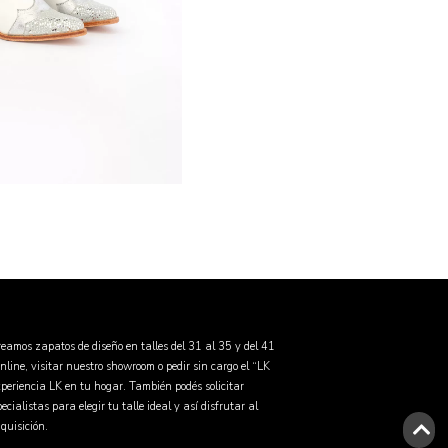
eamos zapatos de diseño en talles del 31 al 35 y del 41
online, visitar nuestro showroom o pedir sin cargo el “LK
periencia LK en tu hogar. También podés solicitar
cialistas para elegir tu talle ideal y así disfrutar al
quisición.