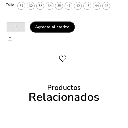
Talle
31
32
33
34
35
41
42
43
44
45
Agregar al carrito
Productos
Relacionados