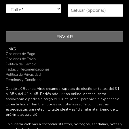
ENVIAR
LINKS
Opciones de Pago
Opciones de Envio
Política de Cambio
Tallas y Recomendaciones
Política de Privacidad
Terminos y Condiciones
Desde LK Buenos Aires creamos zapatos de diseño en talles del 31
al 35 y del 41 al 45. Podés adquirirlos online, visitar nuestro
showroom o pedir sin cargo el “LK at Home” para vivir la experiencia
LK en tu hogar. También podés solicitar asesoría con nuestras
especialistas para elegir tu talle ideal y así disfrutar al máximo de tu
próxima adquisición.
En nuestra web vas a encontrar stilettos, borcegos, sandalias, botas y