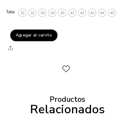
Talle
31
32
33
34
35
41
42
43
44
45
Agregar al carrito
Productos
Relacionados