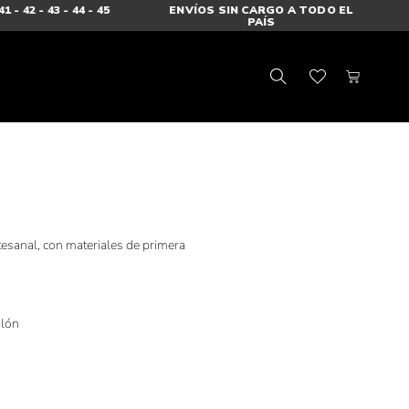
 - 42 - 43 - 44 - 45
ENVÍOS SIN CARGO A TODO EL
H
PAÍS
esanal, con materiales de primera
alón