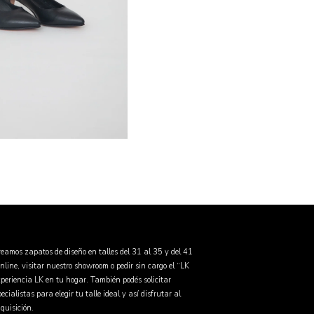
eamos zapatos de diseño en talles del 31 al 35 y del 41
online, visitar nuestro showroom o pedir sin cargo el “LK
periencia LK en tu hogar. También podés solicitar
cialistas para elegir tu talle ideal y así disfrutar al
quisición.