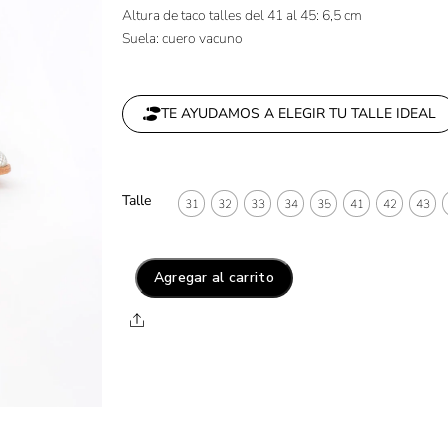
Altura de taco talles del 41 al 45: 6,5 cm
Suela: cuero vacuno
TE AYUDAMOS A ELEGIR TU TALLE IDEAL
Talle
31
32
33
34
35
41
42
43
Agregar al carrito