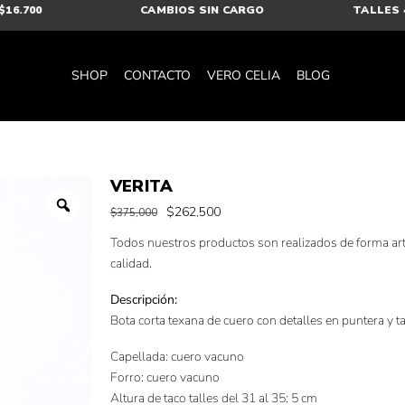
16.700
CAMBIOS SIN CARGO
TALLES 41
SHOP
CONTACTO
VERO CELIA
BLOG
VERITA
$
262,500
$
375,000
Todos nuestros productos son realizados de forma art
calidad.
Descripción:
Bota corta texana de cuero con detalles en puntera y t
Capellada: cuero vacuno
Forro: cuero vacuno
Altura de taco talles del 31 al 35: 5 cm