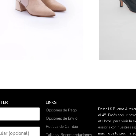
TTER
LINKS
Desde LK Buenos Aires cr
Opciones de Pago
al 45. Podés adquirirlos 
Opciones de Envio
at Home” para vivir la ex
Política de Cambio
asesoría con nuestras espe
máximo de tu próxima ad
Tallas y Recomendaciones