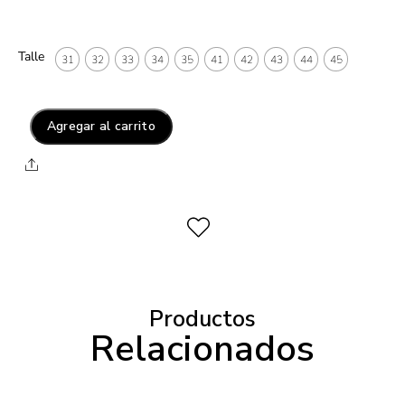
Talle
31
32
33
34
35
41
42
43
44
45
Agregar al carrito
Productos
Relacionados