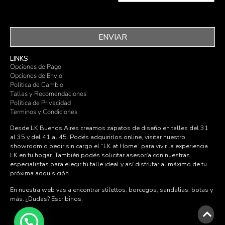
ENVIAR
LINKS
Opciones de Pago
Opciones de Envio
Política de Cambio
Tallas y Recomendaciones
Política de Privacidad
Terminos y Condiciones
Desde LK Buenos Aires creamos zapatos de diseño en talles del 31
al 35 y del 41 al 45. Podés adquirirlos online, visitar nuestro
showroom o pedir sin cargo el “LK at Home” para vivir la experiencia
LK en tu hogar. También podés solicitar asesoría con nuestras
especialistas para elegir tu talle ideal y así disfrutar al máximo de tu
próxima adquisición.
En nuestra web vas a encontrar stilettos, borcegos, sandalias, botas y
más. ¿Dudas?
Escribinos
.