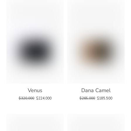
Venus
Dana Camel
$
320,000
$
224,000
$
265,000
$
185,500