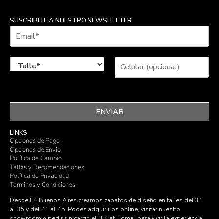
SUSCRIBITE A NUESTRO NEWSLETTER
ENVIAR
LINKS
Opciones de Pago
Opciones de Envio
Política de Cambio
Tallas y Recomendaciones
Política de Privacidad
Terminos y Condiciones
Desde LK Buenos Aires creamos zapatos de diseño en talles del 31
al 35 y del 41 al 45. Podés adquirirlos online, visitar nuestro
showroom o pedir sin cargo el “LK at Home” para vivir la experiencia