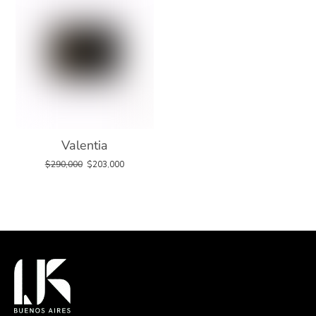
Valentia
$
290,000
$
203,000