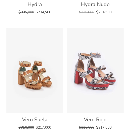
Hydra
Hydra Nude
$
335,000
$
234,500
$
335,000
$
234,500
Vero Suela
Vero Rojo
$
310,000
$
217,000
$
310,000
$
217,000