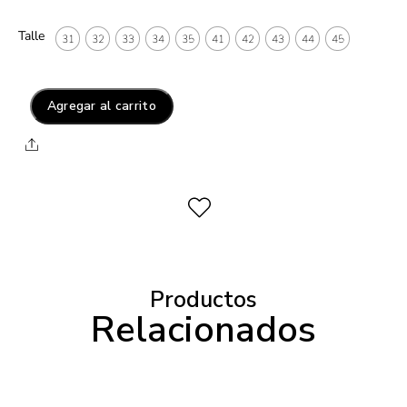
Talle
31
32
33
34
35
41
42
43
44
45
Agregar al carrito
Productos
Relacionados